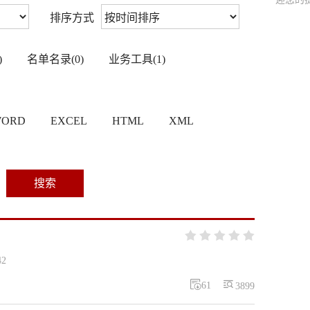
排序方式
)
名单名录(0)
业务工具(1)
ORD
EXCEL
HTML
XML
搜索





42


61
3899