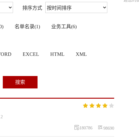
排序方式
)
名单名录(1)
业务工具(6)
ORD
EXCEL
HTML
XML
搜索





12


180786
98690