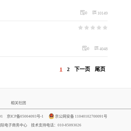


0
10149







0
4048
1
2
下一页
尾页
相关社团
001
京ICP备05004093号-1
京公网安备 11040102700091号
国际电子商务中心
技术支持电话：010-85093026