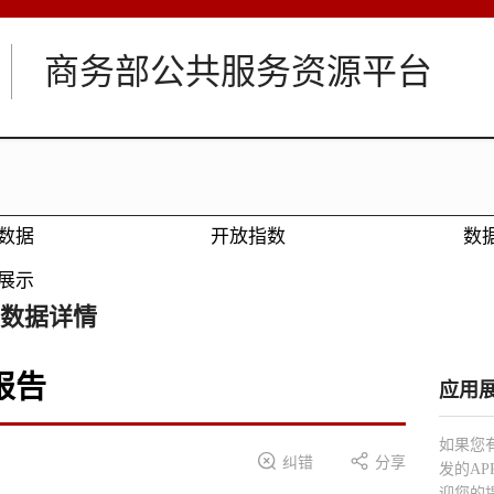
商务部公共服务资源平台
数据
开放指数
数
展示
数据详情
报告
应用
如果您


纠错
分享
发的A
迎您的