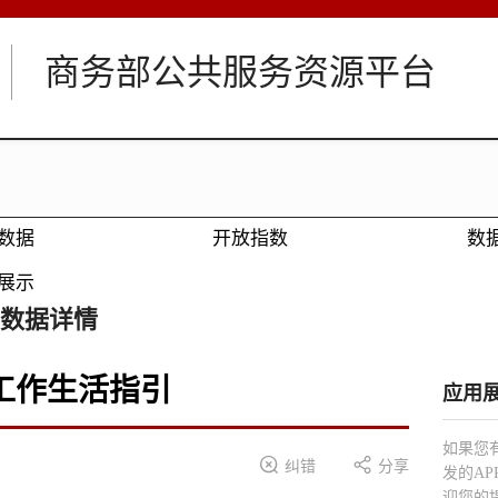
商务部公共服务资源平台
数据
开放指数
数
展示
数据详情
工作生活指引
应用
如果您


纠错
分享
发的A
迎您的